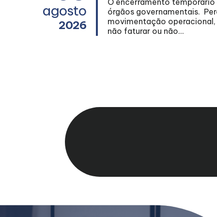
 estabelece
O encerramento temporário d
agosto
rrando a
órgãos governamentais. Pera
mente
movimentação operacional, n
2026
não faturar ou não...