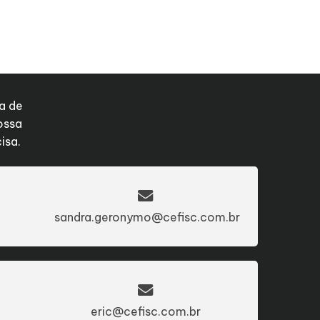
a de
ossa
isa.
sandra.geronymo@cefisc.com.br
eric@cefisc.com.br