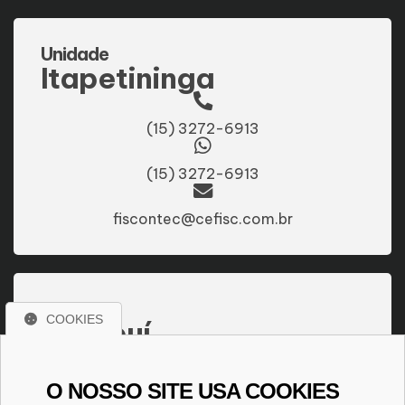
Unidade
Itapetininga
(15) 3272-6913
(15) 3272-6913
fiscontec@cefisc.com.br
Unidade
COOKIES
Sarapuí
(15) 3276-1227
O NOSSO SITE USA COOKIES