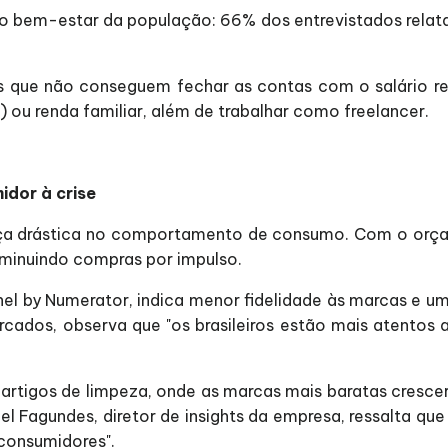
 bem-estar da população: 66% dos entrevistados relatam
es que não conseguem fechar as contas com o salário re
 ou renda familiar, além de trabalhar como freelancer.
dor à crise
a drástica no comportamento de consumo. Com o orça
iminuindo compras por impulso.
anel by Numerator, indica menor fidelidade às marcas e u
cados, observa que "os brasileiros estão mais atentos
 artigos de limpeza, onde as marcas mais baratas cresce
l Fagundes, diretor de insights da empresa, ressalta que
consumidores".