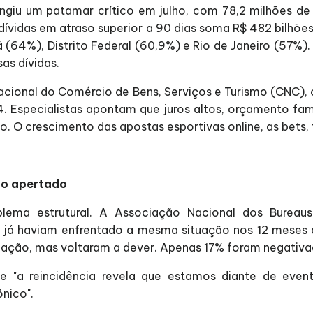
 atingiu um patamar crítico em julho, com 78,2 milhões 
 dívidas em atraso superior a 90 dias soma R$ 482 bilh
64%), Distrito Federal (60,9%) e Rio de Janeiro (57%).
as dívidas.
onal do Comércio de Bens, Serviços e Turismo (CNC), o
. Especialistas apontam que juros altos, orçamento fami
o. O crescimento das apostas esportivas online, as bets,
nto apertado
oblema estrutural. A Associação Nacional dos Burea
já haviam enfrentado a mesma situação nos 12 meses 
uação, mas voltaram a dever. Apenas 17% foram negativad
ue "a reincidência revela que estamos diante de event
nico".