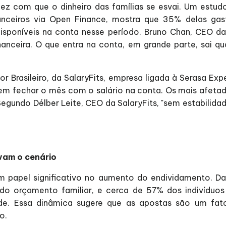
idez com que o dinheiro das famílias se esvai. Um estudo
inanceiros via Open Finance, mostra que 35% delas g
sponíveis na conta nesse período. Bruno Chan, CEO da 
nceira. O que entra na conta, em grande parte, sai qu
r Brasileiro, da SalaryFits, empresa ligada à Serasa Ex
 fechar o mês com o salário na conta. Os mais afetado
egundo Délber Leite, CEO da SalaryFits, "sem estabilida
vam o cenário
m papel significativo no aumento do endividamento. Da
o orçamento familiar, e cerca de 57% dos indivíduo
de. Essa dinâmica sugere que as apostas são um fato
o.