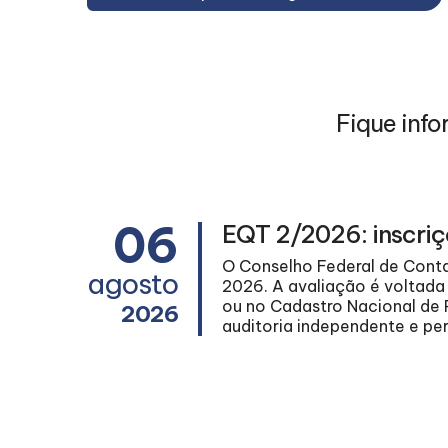
Fique info
06
EQT 2/2026: inscriç
renta um
O Conselho Federal de Conta
agosto
ional nº
2026. A avaliação é voltada
 Contas da
ou no Cadastro Nacional de 
2026
auditoria independente e perí