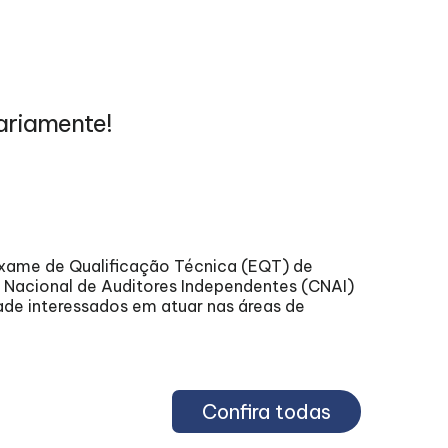
ariamente!
0
Exame de Qualificação Técnica (EQT) de
agost
o Nacional de Auditores Independentes (CNAI)
ade interessados em atuar nas áreas de
202
Confira todas